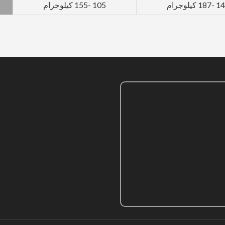
18 كيلوجرام
105 -155 كيلوجرام