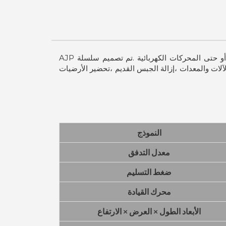
مضخات النفث المائي عالية الضغط من أتلانتك، سلسلىة AJP ،تتميز بتصميم مدمج ويمكن تشغيلها بمحركات ديزل أو بنزين أو حتى المحركات الكهربائية .تم تصميم سلسلة AJP
لآلات والمعدات ،إزالة الجبس القديم ،تحضير الأرضيات
النموذج
معدل التدفق
ضغط التسليم
محرك القيادة
الأبعاد الطول × العرض × الارتفاع