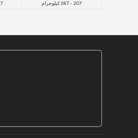
207 – 287 كيلوجرام
147 -7