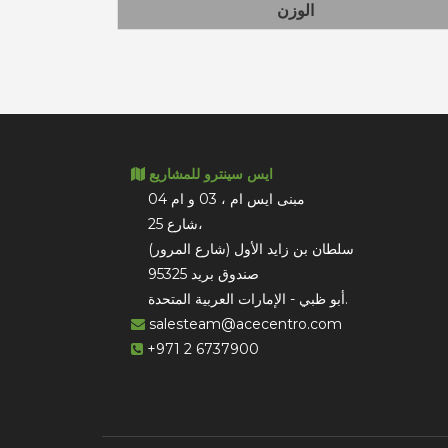
الوزن
ايس سينترو للمشاريع
مبنى ايس ام ، 03 و ام 04
شارع 25،
سلطان بن زايد الأول (شارع المرور)
صندوق بريد 95325
أبو ظبي - الإمارات العربية المتحدة.
salesteam@acecentro.com
+971 2 6737900