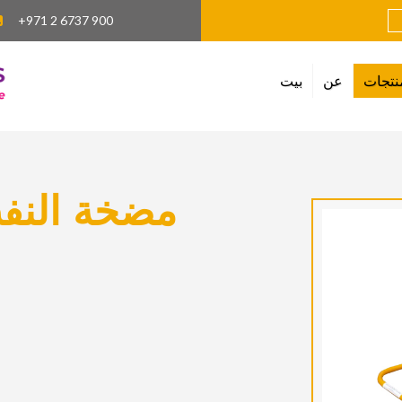
+971 2 6737 900
عن
بيت
مضخة النفث