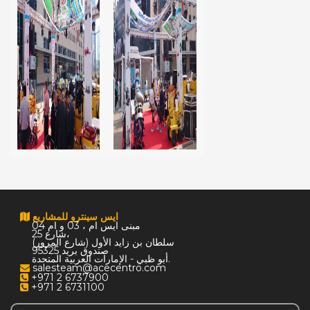
ايس سينترو للمشاريع
مبنى ايس ام ، 03 و ام 04
شارع 25،
سلطان بن زايد الأول (شارع المرور)
صندوق بريد 95325
أبو ظبي - الإمارات العربية المتحدة.
salesteam@acecentro.com
+971 2 6737900
+971 2 6731100