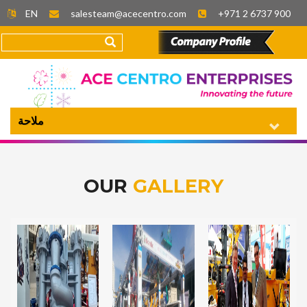
EN
salesteam@acecentro.com
+971 2 6737 900
ملاحة
OUR
GALLERY